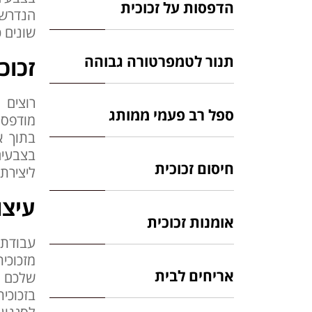
הדפסות על זכוכית
הנדרש 
שונים 
תנור לטמפרטורה גבוהה
זכוכ
רוצים 
ספל רב פעמי ממותג
מודפסת
בתוך א
בצבעים
חיסום זכוכית
ליצירת 
עיצו
אומנות זכוכית
עבודת 
מזכוכי
אריחים לבית
שלכם כ
בזכוכית