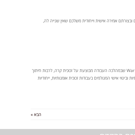
ם ובצורתם אמירה אישית וייחודית משלכם שאין שנייה לה,
כאמור, אחת מדרכי היצירה בזכוכית שחברתנו מתמחה בה ומוכרת עבורה צבעים, הינה טכניקת פיוזינג. מדובר בטכניקת התכה המכונה גם 'Warm Glass שבמהלכה העבודה מבוצעת על זכוכית קרה, לרבות חיתוך
יטוי אישי המגולמים בעבודות זכוכית אומנותיות, ייחודיות
הבא »