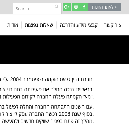
לאתר החנות >
צור קשר
קבצי מידע והדרכה
שאלות נפוצות
אודות
מ
ב
חברת גרין גלאס הוקמה בספטמבר 2004 ע”י ראובן ועידו כהן.
בראשית דרכה החלה את פעילותה בתחום ייצור תנורים לזכוכית וקרמיקה וייצור זכוכית.
מאז הקמתה פעלה החברה לקידום הפעילות בתחום אמנותי חדש ומתפתח בארץ -“תחום עיבוד זכוכית חמה (פיוזינג)”.
עם השנים התפתחה החברה והחלה לפעול בתחום נוספים המגבלים לתחום שבו היא עסקה.
בסוף שנת 2008 רכשה החברה עסק לייצור קרמיקה והדפסות על זכוכית וקרמיקה (הדפסות על דקאלים).
מהלך זה פתח בפניה שווקים חדשים ולמעשה הצליחה להציע ללקוחותיה סל מוצרים מקיף וגדול תחת קורת גג אחת.